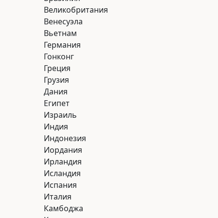
Великобритания
Венесуэла
Вьетнам
Германия
Гонконг
Греция
Грузия
Дания
Египет
Music Desire
Израиль
Компоновка музыки
Индия
Music Desire
Индонезия
Иордания
О НАС
ЗАКАЗАТЬ
ОФЕРТА
TELEGRAM
ИП Д
Ирландия
УСЛУГИ
КОМПОНОВКУ
ПОЛИТИКА В
WHATSAPP
Вале
Исландия
ГОТОВЫЕ
ОТЗЫВЫ
ОТНОШЕНИИ
Дми
Испания
ТРЕКИ
КОНТАКТЫ
ОБРАБОТКИ
ИНН
Италия
ПЕРСОНАЛЬНЫХ
1101
Камбоджа
ДАННЫХ
ОГР